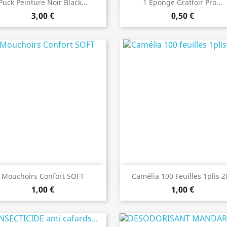
Aperçu rapide
Aperçu rapide


Puck Peinture Noir Black...
1 Éponge Grattoir Pro...
3,00 €
0,50 €
Aperçu rapide
Aperçu rapide


Mouchoirs Confort SOFT
Camélia 100 Feuilles 1plis 
1,00 €
1,00 €