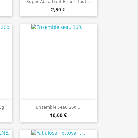
Aperçu rapide

Super Absorbant Essuis Tout...
2,50 €
Aperçu rapide

20g
Ensemble Seau 360...
10,00 €