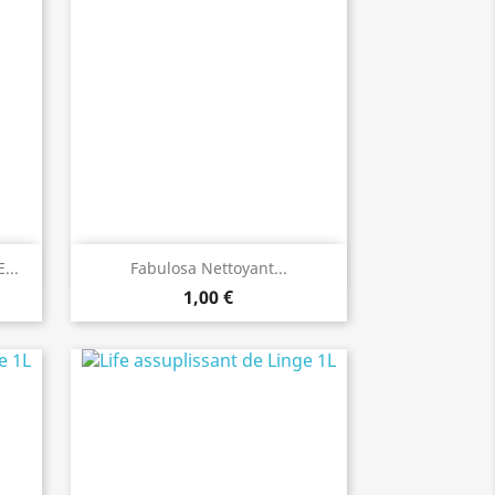
Aperçu rapide

...
Fabulosa Nettoyant...
1,00 €