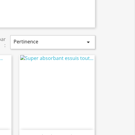
par
Pertinence

: