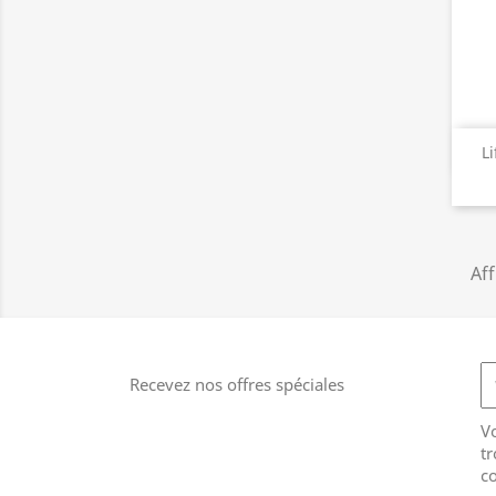
L
Aff
Recevez nos offres spéciales
V
tr
co