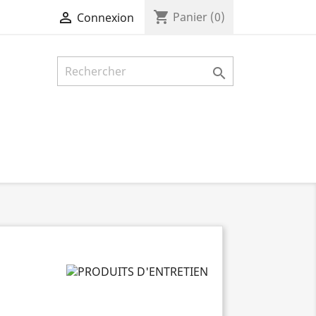
shopping_cart

Panier
(0)
Connexion
