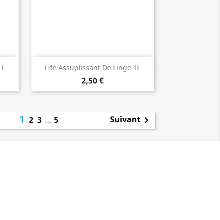
Aperçu rapide

1L
Life Assuplissant De Linge 1L
2,50 €
1
Suivant
2
3
…
5
