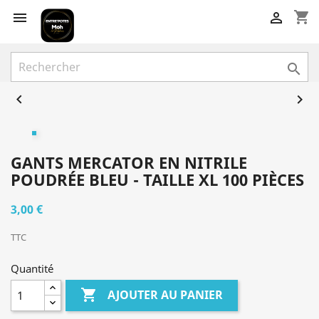
shopping_cart





GANTS MERCATOR EN NITRILE
POUDRÉE BLEU - TAILLE XL 100 PIÈCES
3,00 €
TTC
Quantité

AJOUTER AU PANIER