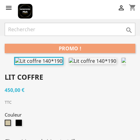
shopping_cart



PROMO !


LIT COFFRE
450,00 €
TTC
Couleur
Noir
Taupe