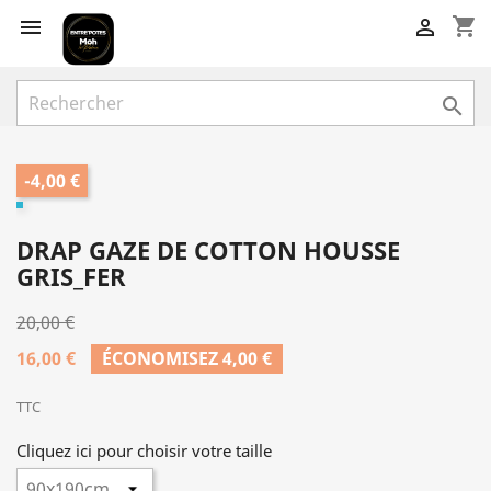
shopping_cart



-4,00 €
DRAP GAZE DE COTTON HOUSSE
GRIS_FER
20,00 €
16,00 €
ÉCONOMISEZ 4,00 €
TTC
Cliquez ici pour choisir votre taille