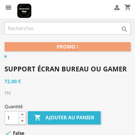
shopping_cart



PROMO !
SUPPORT ÉCRAN BUREAU OU GAMER
72,00 €
TTC
Quantité

AJOUTER AU PANIER

False